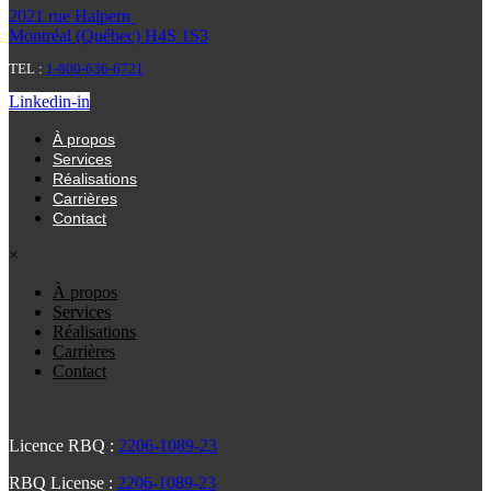
2021 rue Halpern
Montréal (Québec) H4S 1S3
TEL :
1-800-636-6721
Linkedin-in
À propos
Services
Réalisations
Carrières
Contact
×
À propos
Services
Réalisations
Carrières
Contact
Licence RBQ :
2206-1089-23
RBQ License :
2206-1089-23