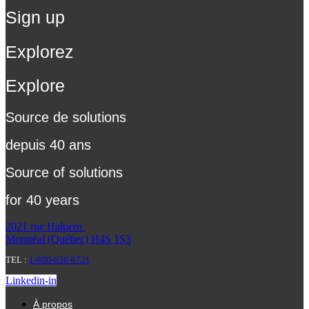
Sign up
Explorez
Explore
Source de solutions
depuis 40 ans
Source of solutions
for 40 years
2021 rue Halpern
Montréal (Québec) H4S 1S3
TEL :
1-800-636-6721
Linkedin-in
À propos