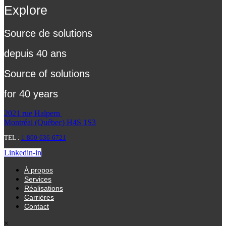
Explore
Source de solutions
depuis 40 ans
Source of solutions
for 40 years
2021 rue Halpern
Montréal (Québec) H4S 1S3
TEL :
1-800-636-6721
Linkedin-in
À propos
Services
Réalisations
Carrières
Contact
×