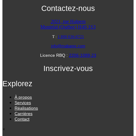
Contactez-nous
2021, rue Halpern
Montréal (Québec) H4S 1S3
T :
1 800 636-6721
info@mabarex.com
Licence RBQ :
2206-1089-23
Inscrivez-vous
Explorez
À propos
Services
Réalisations
Carrières
Contact
×